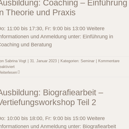
Ausbildung: Coaching – Einführung
in Theorie und Praxis
o: 11:00 bis 17:30, Fr: 9:00 bis 13:00 Weitere
nformationen und Anmeldung unter: Einführung in
oaching und Beratung
on
Sabrina Vogt
|
31. Januar 2023
|
Kategorien:
Seminar
|
Kommentare
für
eaktiviert
Ausbildung:
eiterlesen
Coaching
–
Einführung
Ausbildung: Biografiearbeit –
in
Vertiefungsworkshop Teil 2
Theorie
und
Praxis
o: 10:00 bis 18:00, Fr: 9:00 bis 15:00 Weitere
nformationen und Anmeldung unter: Biografiearbeit