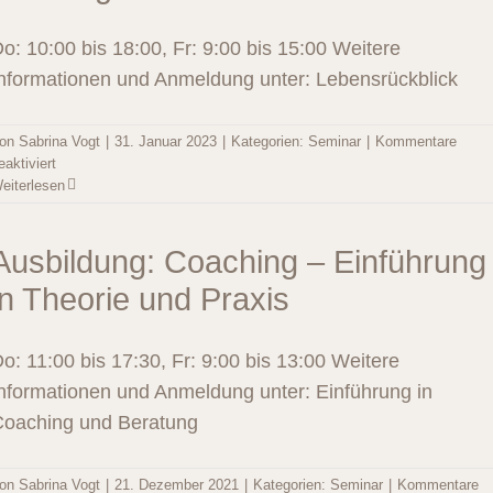
der
Lebensgeschichte
o: 10:00 bis 18:00, Fr: 9:00 bis 15:00 Weitere
nformationen und Anmeldung unter: Lebensrückblick
on
Sabrina Vogt
|
31. Januar 2023
|
Kategorien:
Seminar
|
Kommentare
für
eaktiviert
Ausbildung:
eiterlesen
Biografiearbeit
–
Einführung
Ausbildung: Coaching – Einführung
in
in Theorie und Praxis
das
Arbeiten
mit
o: 11:00 bis 17:30, Fr: 9:00 bis 13:00 Weitere
der
Lebensgeschichte
nformationen und Anmeldung unter: Einführung in
oaching und Beratung
on
Sabrina Vogt
|
21. Dezember 2021
|
Kategorien:
Seminar
|
Kommentare