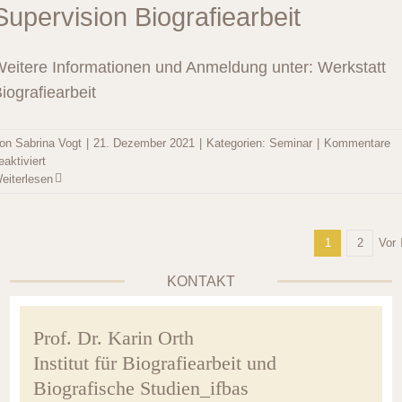
Einführung
Supervision Biografiearbeit
in
das
Arbeiten
eitere Informationen und Anmeldung unter: Werkstatt
mit
iografiearbeit
der
Lebensgeschichte
on
Sabrina Vogt
|
21. Dezember 2021
|
Kategorien:
Seminar
|
Kommentare
für
eaktiviert
Supervision
eiterlesen
Biografiearbeit
Vor
1
2
KONTAKT
Prof. Dr. Karin Orth
Institut für Biografiearbeit und
Biografische Studien_ifbas