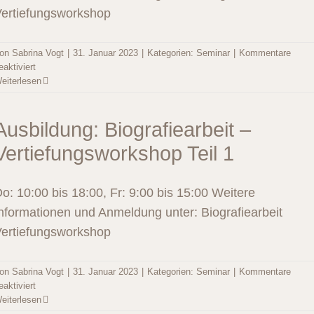
ertiefungsworkshop
on
Sabrina Vogt
|
31. Januar 2023
|
Kategorien:
Seminar
|
Kommentare
für
eaktiviert
Ausbildung:
eiterlesen
Biografiearbeit
–
Vertiefungsworkshop
Ausbildung: Biografiearbeit –
Teil
Vertiefungsworkshop Teil 1
2
o: 10:00 bis 18:00, Fr: 9:00 bis 15:00 Weitere
nformationen und Anmeldung unter: Biografiearbeit
ertiefungsworkshop
on
Sabrina Vogt
|
31. Januar 2023
|
Kategorien:
Seminar
|
Kommentare
für
eaktiviert
Ausbildung:
eiterlesen
Biografiearbeit