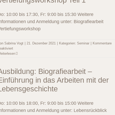
Vertiefungsworkshop Teil 1
o: 10:00 bis 17:30, Fr: 9:00 bis 15:30 Weitere
nformationen und Anmeldung unter: Biografiearbeit
ertiefungsworkshop
on
Sabrina Vogt
|
21. Dezember 2021
|
Kategorien:
Seminar
|
Kommentare
für
eaktiviert
Ausbildung:
eiterlesen
Biografiearbeit
–
Vertiefungsworkshop
Ausbildung: Biografiearbeit –
Teil
Einführung in das Arbeiten mit der
1
Lebensgeschichte
o: 10:00 bis 18:00, Fr: 9:00 bis 15:00 Weitere
nformationen und Anmeldung unter: Lebensrückblick