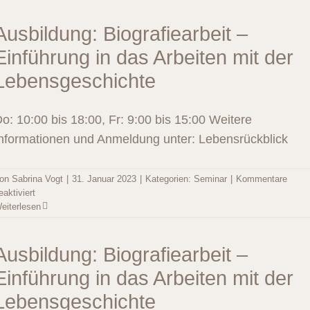
–
Vertiefungsworkshop
Ausbildung: Biografiearbeit –
Teil
Einführung in das Arbeiten mit der
1
Lebensgeschichte
o: 10:00 bis 18:00, Fr: 9:00 bis 15:00 Weitere
nformationen und Anmeldung unter: Lebensrückblick
on
Sabrina Vogt
|
31. Januar 2023
|
Kategorien:
Seminar
|
Kommentare
für
eaktiviert
Ausbildung:
eiterlesen
Biografiearbeit
–
Einführung
Ausbildung: Biografiearbeit –
in
Einführung in das Arbeiten mit der
das
Arbeiten
Lebensgeschichte
mit