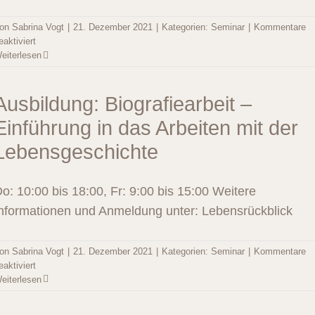
on
Sabrina Vogt
|
21. Dezember 2021
|
Kategorien:
Seminar
|
Kommentare
für
eaktiviert
Ausbildung:
eiterlesen
Biografiearbeit
–
Einführung
Ausbildung: Biografiearbeit –
in
Einführung in das Arbeiten mit der
das
Arbeiten
Lebensgeschichte
mit
der
Lebensgeschichte
o: 10:00 bis 18:00, Fr: 9:00 bis 15:00 Weitere
nformationen und Anmeldung unter: Lebensrückblick
on
Sabrina Vogt
|
21. Dezember 2021
|
Kategorien:
Seminar
|
Kommentare
für
eaktiviert
Ausbildung:
eiterlesen
Biografiearbeit
–