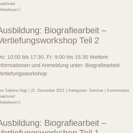
für
eaktiviert
Ausbildung:
eiterlesen
Coaching
–
Einführung
Ausbildung: Biografiearbeit –
in
Vertiefungsworkshop Teil 2
Theorie
und
Praxis
o: 10:00 bis 17:30, Fr: 9:00 bis 15:30 Weitere
nformationen und Anmeldung unter: Biografiearbeit
ertiefungsworkshop
on
Sabrina Vogt
|
21. Dezember 2021
|
Kategorien:
Seminar
|
Kommentare
für
eaktiviert
Ausbildung:
eiterlesen
Biografiearbeit
–
Vertiefungsworkshop
Ausbildung: Biografiearbeit –
Teil
2