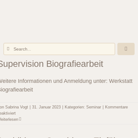
Zum
Inhalt
springen
Suche
Toggl
nach:
Naviga
Supervision Biografiearbeit
eitere Informationen und Anmeldung unter: Werkstatt
iografiearbeit
on
Sabrina Vogt
|
31. Januar 2023
|
Kategorien:
Seminar
|
Kommentare
für
eaktiviert
Supervision
eiterlesen
Biografiearbeit